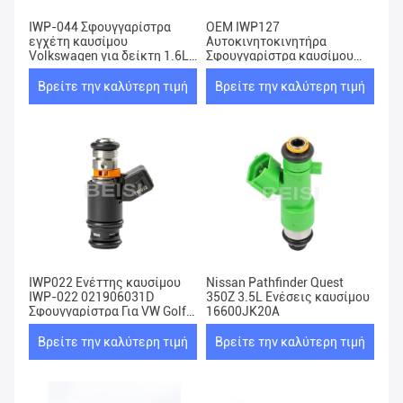
IWP-044 Σφουγγαρίστρα
OEM IWP127
εγχέτη καυσίμου
Αυτοκινητοκινητήρα
Volkswagen για δείκτη 1.6L
Σφουγγαρίστρα καυσίμου
1.8L 1998-2004 IWP044
Ecosport 1.6L 2003-2006
Ford Fiesta Σφουγγαρίστρα
Βρείτε την καλύτερη τιμή
Βρείτε την καλύτερη τιμή
καυσίμου
IWP022 Ενέττης καυσίμου
Nissan Pathfinder Quest
IWP-022 021906031D
350Z 3.5L Ενέσεις καυσίμου
Σφουγγαρίστρα Για VW Golf
16600JK20A
Passat Jetta EuroVan
Βρείτε την καλύτερη τιμή
Βρείτε την καλύτερη τιμή