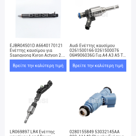
EJBR04501D A6640170121
Audi Ενέττης καυσίμου
Ενέττης καυσίμου για
0261500166 0261500076
Ssangyong Kyron Actyon 2.0
06H906036G Για A4 A3 A5 TT
Xdi
VW 2.0
Βρείτε την καλύτερη τιμή
Βρείτε την καλύτερη τιμή
LR069897 LR4 Ενέττης
0280155849 53032145AA