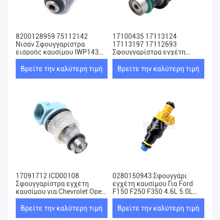
8200128959 75112142
17100435 17113124
Νισάν Σφουγγαρίστρα
17113197 17112693
εισροής καυσίμου IWP143
Σφουγγαρίστρα εγχέτη
INJ533 IWP-143
καυσίμου για την Chevy GMC
Cavalier
Βρείτε την καλύτερη τιμή
Βρείτε την καλύτερη τιμή
17091712 ICD00108
0280150943 Σφουγγάρι
Σφουγγαρίστρα εγχέτη
εγχέτη καυσίμου Για Ford
καυσίμου για Chevrolet Opel
F150 F250 F350 4.6L 5.0L
Corsa Pick Up 1.6L
5.4L 5.8L
Βρείτε την καλύτερη τιμή
Βρείτε την καλύτερη τιμή