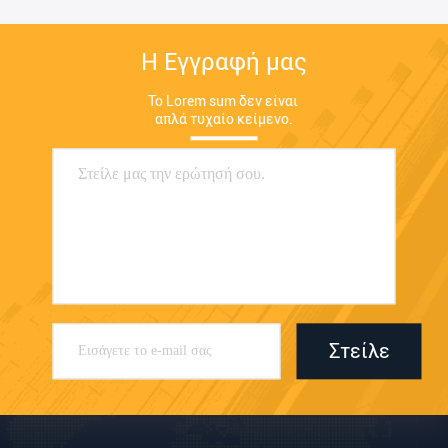
Η Εγγραφή μας
Το Lorem sum δεν είναι 
απλά τυχαίο κείμενο.
Στείλε