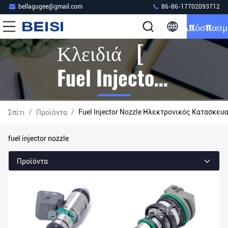
bellagugee@gmail.com
86-86-17702093712
Απόσπασμ
Κλειδιά [
Fuel Injector
Nozzle ]
/
/
Fuel Injector Nozzle Ηλεκτρονικός Κατασκευ
Σπίτι
Προϊόντα
Αντιστοιχία
fuel injector nozzle
21 Προϊόντα
Προϊόντα