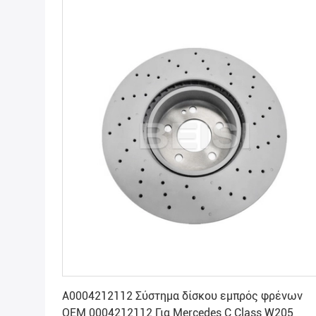
Βρείτε την καλύτερη τιμή
A0004212112 Σύστημα δίσκου εμπρός φρένων
OEM 0004212112 Για Mercedes C Class W205