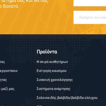
αίτημά σας και θα σας 
 δυνατό.
Προϊόντα
ίας
Η σειρά αισθητήρων
 εργοστάσιο
Ενέτρηση καυσίμου
ητας
Συσκευή χρονολόγησης
 μαζί μας.
Συστήματα ανάρτησης
Σολενοειδής βαλβίδα/βαλβίδα ελέγχου