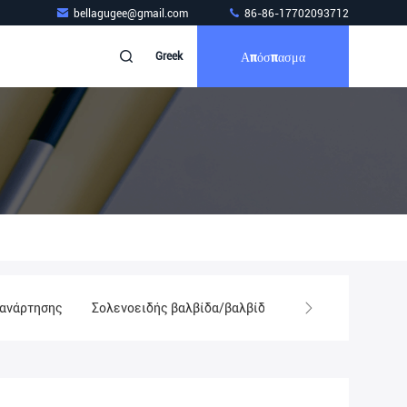
bellagugee@gmail.com
86-86-17702093712
Απόσπασμα
Greek
 ανάρτησης
Σολενοειδής βαλβίδα/βαλβίδα ελέγχου
Φίλτρα