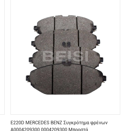
Βρείτε την καλύτερη τιμή
Ε220D MERCEDES BENZ Συγκρότημα φρένων
A0004209300 0004209300 Μπροστά