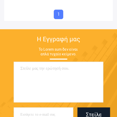
1
Η Εγγραφή μας
Το Lorem sum δεν είναι 
απλά τυχαίο κείμενο.
Στείλε