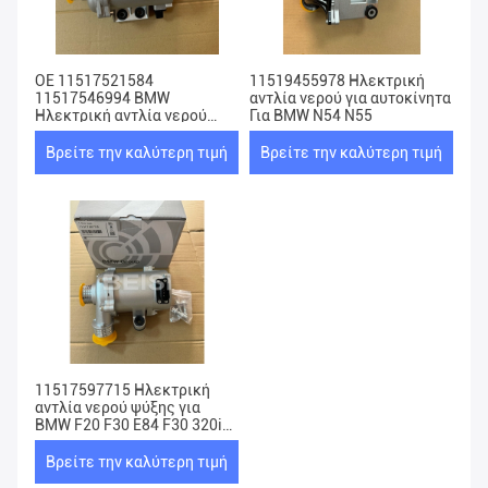
ΟΕ 11517521584
11519455978 Ηλεκτρική
11517546994 BMW
αντλία νερού για αυτοκίνητα
Ηλεκτρική αντλία νερού
Για BMW N54 N55
11517586925 Για 128i 323i
Βρείτε την καλύτερη τιμή
Βρείτε την καλύτερη τιμή
11517597715 Ηλεκτρική
αντλία νερού ψύξης για
BMW F20 F30 E84 F30 320i
328i X1
Βρείτε την καλύτερη τιμή