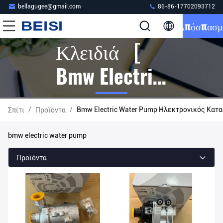
bellagugee@gmail.com
86-86-17702093712
Απόσπασμ
Κλειδιά [
Bmw Electric
Water Pump ]
/
/
Bmw Electric Water Pump Ηλεκτρονικός Κατ
Σπίτι
Προϊόντα
Αντιστοιχία
bmw electric water pump
3 Προϊόντα
Προϊόντα