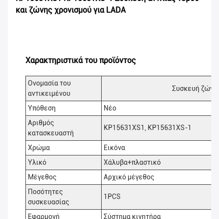
και ζώνης χρονισμού για LADA
Χαρακτηριστικά του προϊόντος
Ονομασία του
Συσκευή ζώνη
αντικειμένου
Υπόθεση
Νέο
Αριθμός
KP15631XS1, KP15631XS-1
κατασκευαστή
Χρώμα
Εικόνα
Υλικό
Χάλυβα+πλαστικό
Μέγεθος
Αρχικό μέγεθος
Ποσότητες
1PCS
συσκευασίας
Εφαρμογή
Σύστημα κινητήρα