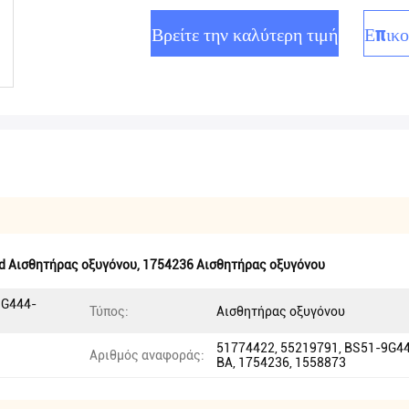
Βρείτε την καλύτερη τιμή
Επικο
rd Αισθητήρας οξυγόνου
,
1754236 Αισθητήρας οξυγόνου
9G444-
Τύπος:
Αισθητήρας οξυγόνου
51774422, 55219791, BS51-9G4
Αριθμός αναφοράς:
BA, 1754236, 1558873