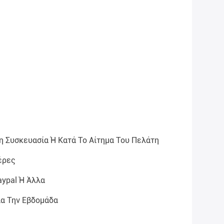
η Συσκευασία Ή Κατά Το Αίτημα Του Πελάτη
έρες
aypal Ή Άλλα
ια Την Εβδομάδα