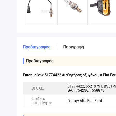
Προδιαγραφές
Περιγραφή
Προδιαγραφές
Επισημαίνω:
51774422 Αισθητήρας οξυγόνου
,
α Fiat Fo
51774422, 55219791, BS51-
ΟΙ ΟΧΙ.:
BA, 1754236, 1558873
Φτιάξτε
Για την Alfa Fiat Ford
αυτοκίνητο: