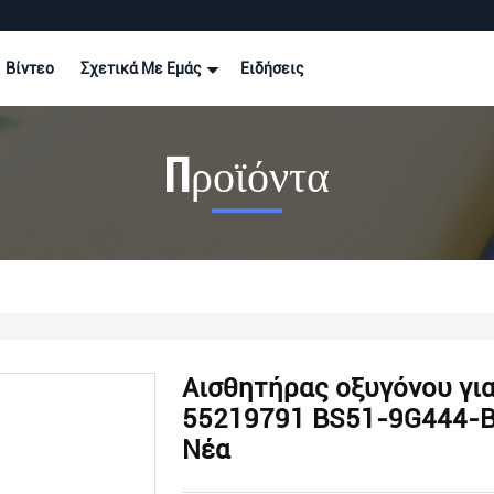
Βίντεο
Σχετικά Με Εμάς
Ειδήσεις
Προϊόντα
Αισθητήρας οξυγόνου για 
55219791 BS51-9G444-B
Νέα