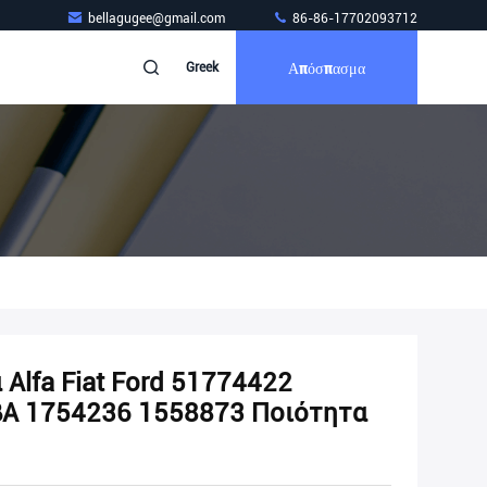
bellagugee@gmail.com
86-86-17702093712
Απόσπασμα
Greek
Alfa Fiat Ford 51774422
A 1754236 1558873 Ποιότητα