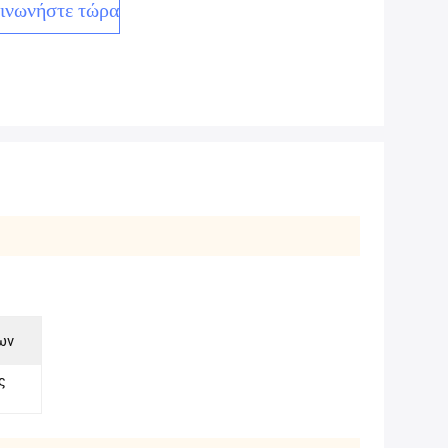
ινωνήστε τώρα
ων
ς