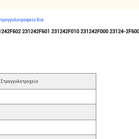
τρογγυλοτροφείο Κιά
242F602 231242F601 231242F010 231242F000 23124-2F600 
Στρογγυλοτροχείο