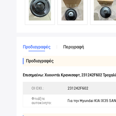
Προδιαγραφές
Περιγραφή
Προδιαγραφές
Επισημαίνω:
Χυουντάι Κρανκσαφτ
,
231242F602 Τροχαλί
ΟΙ ΟΧΙ.:
231242F602
Φτιάξτε
Για την Hyundai KIA IX35 SA
αυτοκίνητο: