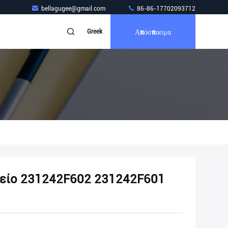
bellagugee@gmail.com
86-86-17702093712
Απόσπασμα
Greek
είο 231242F602 231242F601