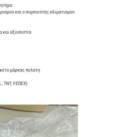
νητήρα
ιρισμού και ο συμπιεστής κλιματισμού
 και αξιοπιστία
πακέτο μάρκας πελάτη
, TNT, FEDEX)