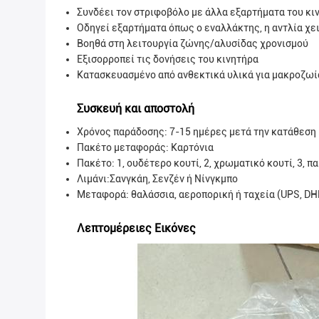
Συνδέει τον στριφοβόλο με άλλα εξαρτήματα του κι
Οδηγεί εξαρτήματα όπως ο εναλλάκτης, η αντλία χε
Βοηθά στη λειτουργία ζώνης/αλυσίδας χρονισμού
Εξισορροπεί τις δονήσεις του κινητήρα
Κατασκευασμένο από ανθεκτικά υλικά για μακροζωία
Συσκευή και αποστολή
Χρόνος παράδοσης: 7-15 ημέρες μετά την κατάθεση
Πακέτο μεταφοράς:
Καρτόνια
Πακέτο: 1, ουδέτερο κουτί, 2, χρωματικό κουτί, 3, 
Λιμάνι:Σανγκάη, Σενζέν ή Νίνγκμπο
Μεταφορά: θαλάσσια, αεροπορική ή ταχεία (UPS, DHL
Λεπτομέρειες Εικόνες