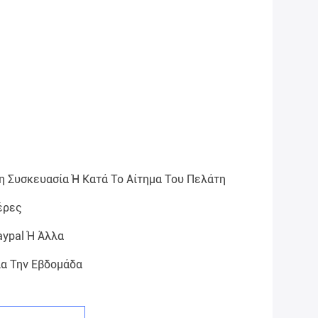
η Συσκευασία Ή Κατά Το Αίτημα Του Πελάτη
έρες
aypal Ή Άλλα
ια Την Εβδομάδα