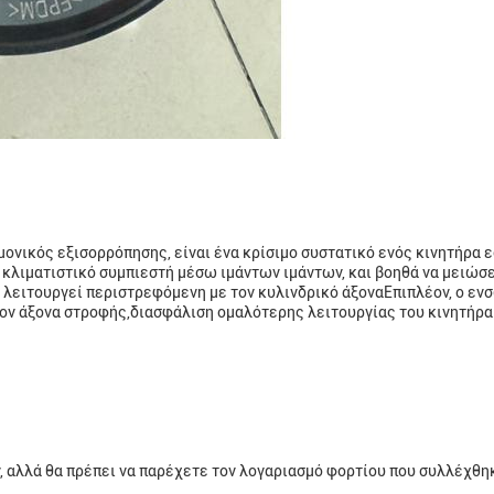
ρμονικός εξισορρόπησης, είναι ένα κρίσιμο συστατικό ενός κινητήρ
ι κλιματιστικό συμπιεστή μέσω ιμάντων ιμάντων, και βοηθά να μειώσε
ι λειτουργεί περιστρεφόμενη με τον κυλινδρικό άξοναΕπιπλέον, ο 
ν άξονα στροφής,διασφάλιση ομαλότερης λειτουργίας του κινητήρα
, αλλά θα πρέπει να παρέχετε τον λογαριασμό φορτίου που συλλέχθη